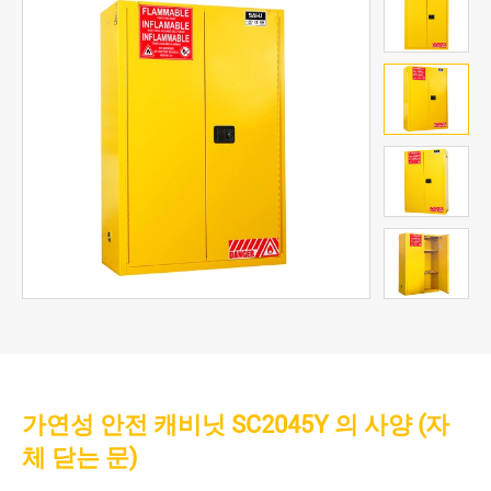
가연성 안전 캐비닛 SC2045Y 의 사양 (자
체 닫는 문)