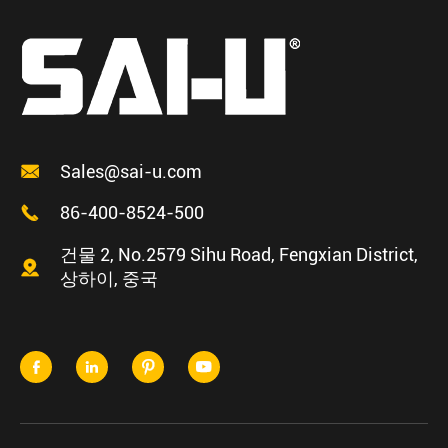

Sales@sai-u.com

86-400-8524-500
건물 2, No.2579 Sihu Road, Fengxian District,

상하이, 중국



